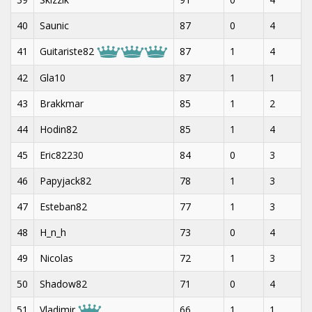
40
Saunic
87
0
4
41
Guitariste82
87
1
4
42
Gla10
87
1
1
43
Brakkmar
85
1
2
44
Hodin82
85
1
4
45
Eric82230
84
0
3
46
Papyjack82
78
1
3
47
Esteban82
77
1
3
48
H_n_h
73
0
4
49
Nicolas
72
1
3
50
Shadow82
71
0
4
51
Vladimir
66
1
1