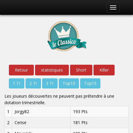
Toggle
navigation
Retour
statistiques
Short
Killer
1 Tr
2 Tr
3 Tr
Top10
Top15
Les joueurs découvertes ne peuvent pas prétendre à une
dotation trimestrielle.
1
Jorgy82
193 Pts
2
Cerise
181 Pts