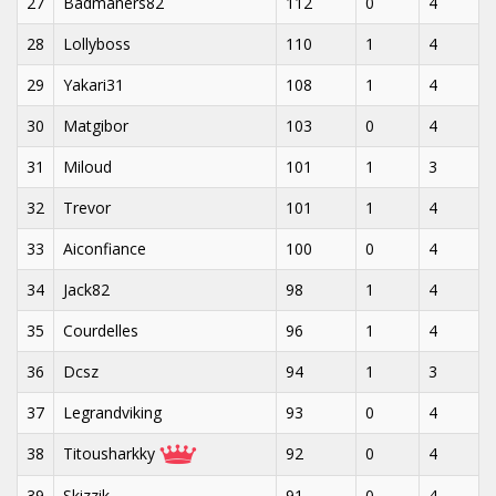
27
Badmaners82
112
0
4
28
Lollyboss
110
1
4
29
Yakari31
108
1
4
30
Matgibor
103
0
4
31
Miloud
101
1
3
32
Trevor
101
1
4
33
Aiconfiance
100
0
4
34
Jack82
98
1
4
35
Courdelles
96
1
4
36
Dcsz
94
1
3
37
Legrandviking
93
0
4
38
Titousharkky
92
0
4
39
Skizzik
91
0
4