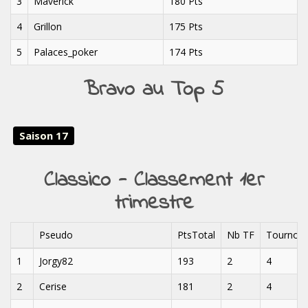
3
Maverick
180 Pts
4
Grillon
175 Pts
5
Palaces_poker
174 Pts
Bravo au Top 5
Saison 17
Classico - Classement 1er
trimestre
Pseudo
PtsTotal
Nb TF
Tournoi
1
Jorgy82
193
2
4
2
Cerise
181
2
4