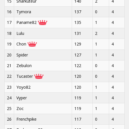
15
Sharkuteur
140
2
4
16
Tymora
137
0
4
17
Paname82
135
1
4
18
Lulu
131
2
4
19
Chon
129
1
4
20
Spider
127
1
4
21
Zebulon
122
0
4
22
Tucaster
120
0
4
23
Yoyo82
120
1
4
24
Vyper
119
1
4
25
Zoc
119
1
4
26
Frenchpike
117
0
4