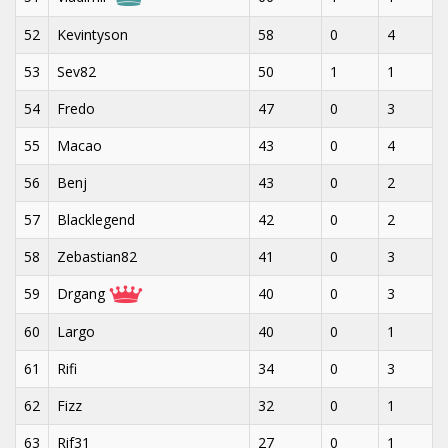
52
Kevintyson
58
0
4
53
Sev82
50
1
1
54
Fredo
47
0
3
55
Macao
43
0
4
56
Benj
43
0
2
57
Blacklegend
42
0
2
58
Zebastian82
41
0
3
59
Drgang
40
0
3
60
Largo
40
0
1
61
Rifi
34
0
3
62
Fizz
32
0
1
63
Rif31
27
0
1