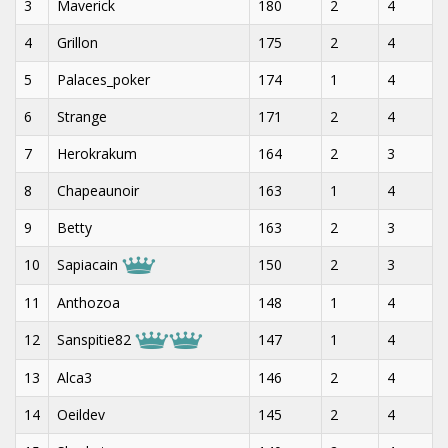
3
Maverick
180
2
4
4
Grillon
175
2
4
5
Palaces_poker
174
1
4
6
Strange
171
2
4
7
Herokrakum
164
2
3
8
Chapeaunoir
163
1
4
9
Betty
163
2
3
10
Sapiacain
150
2
3
11
Anthozoa
148
1
4
12
Sanspitie82
147
1
4
13
Alca3
146
2
4
14
Oeildev
145
2
4