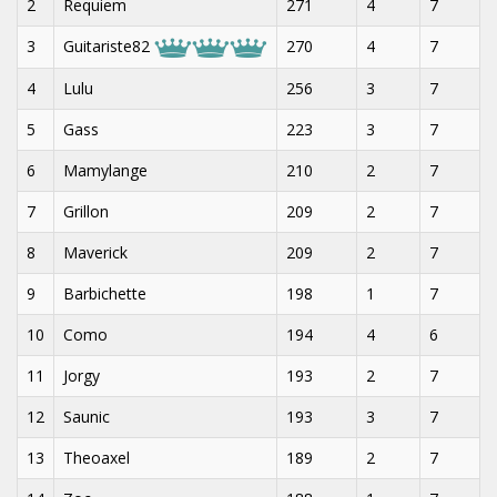
2
Requiem
271
4
7
3
Guitariste82
270
4
7
4
Lulu
256
3
7
5
Gass
223
3
7
6
Mamylange
210
2
7
7
Grillon
209
2
7
8
Maverick
209
2
7
9
Barbichette
198
1
7
10
Como
194
4
6
11
Jorgy
193
2
7
12
Saunic
193
3
7
13
Theoaxel
189
2
7