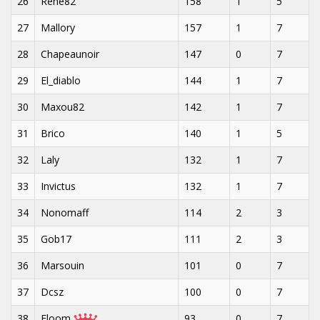
26
René82
158
1
5
27
Mallory
157
1
7
28
Chapeaunoir
147
0
7
29
El_diablo
144
1
7
30
Maxou82
142
1
7
31
Brico
140
1
5
32
Laly
132
1
7
33
Invictus
132
1
7
34
Nonomaff
114
2
3
35
Gob17
111
2
3
36
Marsouin
101
0
7
37
Dcsz
100
0
7
38
Floom
93
0
7