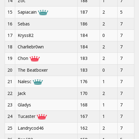
14
Zoc
188
1
7
15
Sapiacain
187
2
5
16
Sebas
186
2
7
17
Kryss82
184
0
7
18
Charliebr0wn
184
2
7
19
Chon
183
2
7
20
The Beatboxer
183
0
7
21
Nalesc
176
1
7
22
Jack
170
2
7
23
Gladys
168
1
7
24
Tucaster
167
1
7
25
Landrycod46
162
2
7