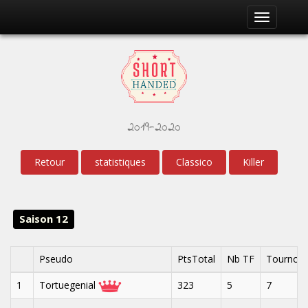
Toggle
navigation
2019-2020
Retour
statistiques
Classico
Killer
Saison 12
Pseudo
PtsTotal
Nb TF
Tournoi
1
Tortuegenial
323
5
7