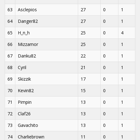
63
Asclepios
27
0
1
64
Danger82
27
0
1
65
H_n_h
25
0
4
66
Mizzamor
25
0
1
67
Danku82
22
0
1
68
Cyril
21
0
1
69
Skizzik
17
0
1
70
Kevin82
15
0
1
71
Pimpin
13
0
1
72
Claf26
13
0
1
73
Gavachito
13
0
1
74
Charliebrown
11
0
1