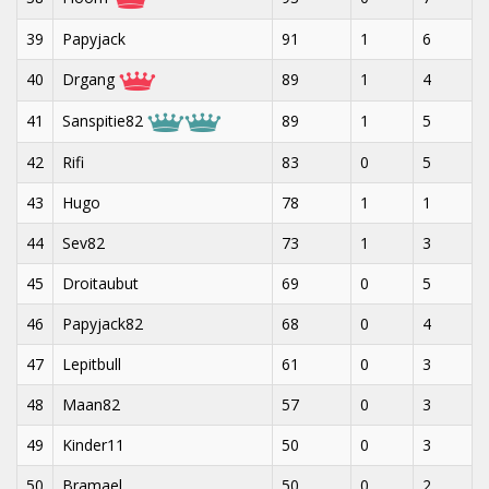
39
Papyjack
91
1
6
40
Drgang
89
1
4
41
Sanspitie82
89
1
5
42
Rifi
83
0
5
43
Hugo
78
1
1
44
Sev82
73
1
3
45
Droitaubut
69
0
5
46
Papyjack82
68
0
4
47
Lepitbull
61
0
3
48
Maan82
57
0
3
49
Kinder11
50
0
3
50
Bramael
50
0
2