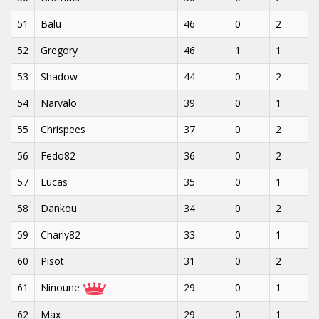
51
Balu
46
0
2
52
Gregory
46
1
1
53
Shadow
44
0
2
54
Narvalo
39
0
1
55
Chrispees
37
0
2
56
Fedo82
36
0
2
57
Lucas
35
0
1
58
Dankou
34
0
2
59
Charly82
33
0
1
60
Pisot
31
0
2
61
Ninoune
29
0
1
62
Max
29
0
1